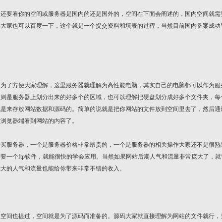
要看你的空间或服务器是国内的还是国外的，空间在下面会阐述的，国内空间就需
案大家也可以百度一下，这个就是一个提交资料和填表的过程，当然目前国内备案成功
了方便大家理解，这里服务器就理解为高性能电脑，其实自己的电脑都可以作为服
，则是服务器上划分出来的好多个的区域，也可以理解把硬盘划分成好多个文件夹，每
就是来存放网站数据和源码的。简单的说就是把你网站的文件放到空间里去了，然后通
在浏览器端看到网站的内容了。
服务器，一个是服务器价格非常昂贵的，一个是服务器的相关操作大家还不是很熟
要一个ftp软件，就能很快的学会应用。当然如果网站后期人气和流量非常庞大了，就
庞大的人气和流量也能给你带来非常不错的收入。
间也提过，空间就是为了源码而准备的。源码大家就直接理解为网站的文件就行，