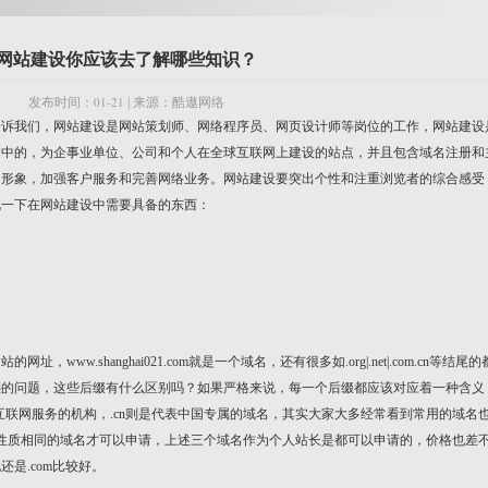
网站建设你应该去了解哪些知识？
01-21
发布时间：
| 来源：酷遨网络
告诉我们，网站建设是网站策划师、网络程序员、网页设计师等岗位的工作，网站建设
之中的，为企事业单位、公司和个人在全球互联网上建设的站点，并且包含域名注册和
的形象，加强客户服务和完善网络业务。网站建设要突出个性和注重浏览者的综合感受
说一下在网站建设中需要具备的东西：
.shanghai021.com就是一个域名，还有很多如.org|.net|.com.cn等结尾的
惑的问题，这些后缀有什么区别吗？如果严格来说，每一个后缀都应该对应着一种含义
从事互联网服务的机构，.cn则是代表中国专属的域名，其实大家大多经常看到常用的域名
性质相同的域名才可以申请，上述三个域名作为个人站长是都可以申请的，价格也差
是.com比较好。