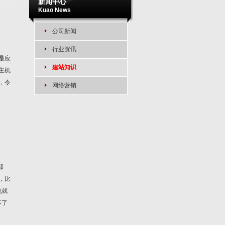
新闻中心
Kuao News
公司新闻
行业资讯
是应
建站知识
主机
，令
网络营销
都
，比
也就
不了