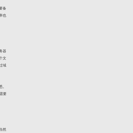
要备
率也
务器
个文
过域
悉。
需要
当然